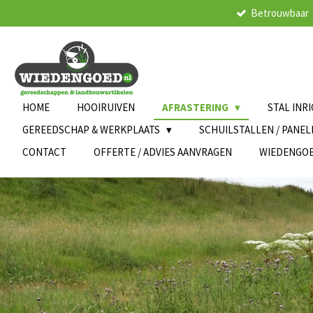
Betrouwbaar
Ga
direct
naar
de
hoofdinhoud
HOME
HOOIRUIVEN
AFRASTERING
STAL INR
GEREEDSCHAP & WERKPLAATS
SCHUILSTALLEN / PANE
CONTACT
OFFERTE / ADVIES AANVRAGEN
WIEDENGO