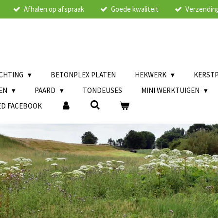
Afhalen op afspraak
Goede kwaliteit
Verzending
ICHTING
BETONPLEX PLATEN
HEKWERK
KERST
LEN
PAARD
TONDEUSES
MINI WERKTUIGEN
ED FACEBOOK