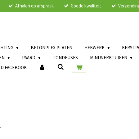
Afhalen op afspraak
Goede kwaliteit
Verzending
CHTING
BETONPLEX PLATEN
HEKWERK
KERSTP
LEN
PAARD
TONDEUSES
MINI WERKTUIGEN
ED FACEBOOK
.