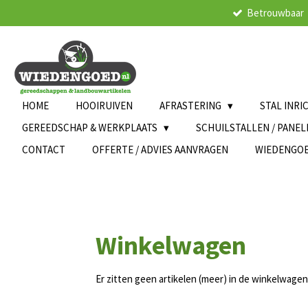
Betrouwbaar
Ga
direct
naar
de
hoofdinhoud
HOME
HOOIRUIVEN
AFRASTERING
STAL INRI
GEREEDSCHAP & WERKPLAATS
SCHUILSTALLEN / PANE
CONTACT
OFFERTE / ADVIES AANVRAGEN
WIEDENGO
Winkelwagen
Er zitten geen artikelen (meer) in de winkelwagen