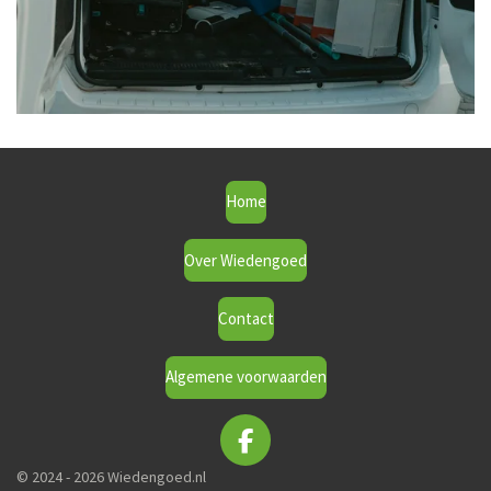
Home
Over Wiedengoed
Contact
Algemene voorwaarden
F
a
© 2024 - 2026 Wiedengoed.nl