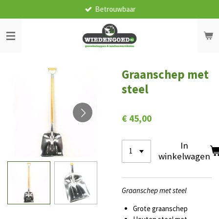
Betrouwbaar
Ga
direct
naar
de
hoofdinhoud
Graanschep met
steel
€ 45,00
In
winkelwagen
Graanschep met steel
Grote graanschep