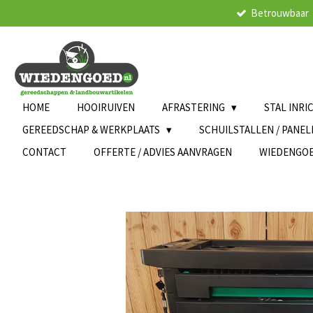
Betrouwbaar
Ga
direct
naar
de
hoofdinhoud
HOME
HOOIRUIVEN
AFRASTERING
STAL INRI
GEREEDSCHAP & WERKPLAATS
SCHUILSTALLEN / PANE
CONTACT
OFFERTE / ADVIES AANVRAGEN
WIEDENGO