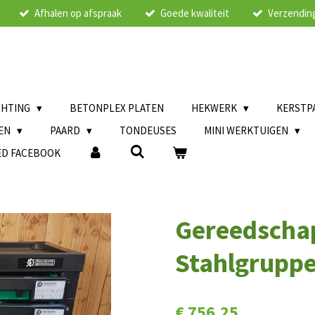
Afhalen op afspraak
Goede kwaliteit
Verzending
CHTING
BETONPLEX PLATEN
HEKWERK
KERSTP
LEN
PAARD
TONDEUSES
MINI WERKTUIGEN
ED FACEBOOK
Gereedscha
Stahlgrupp
€ 756,25