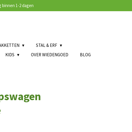
 binnen 1-2 dagen
AKKETTEN
STAL & ERF
KIDS
OVER WIEDENGOED
BLOG
pswagen
e