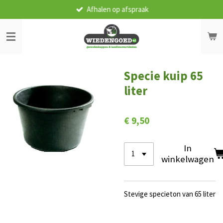
Afhalen op afspraak
Ga
direct
naar
de
hoofdinhoud
Specie kuip 65
liter
€ 9,50
In
winkelwagen
Stevige specieton van 65 liter