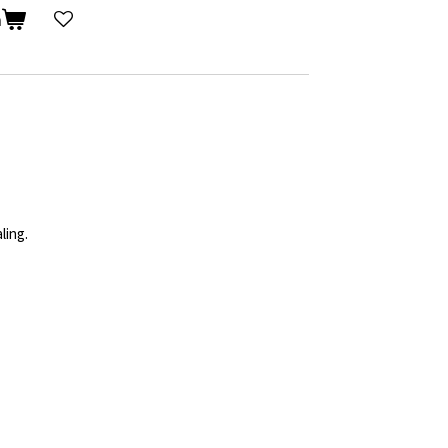
n
ling.