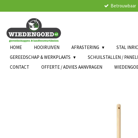
Betrouwbaar
Ga
direct
naar
de
hoofdinhoud
HOME
HOOIRUIVEN
AFRASTERING
STAL INRI
GEREEDSCHAP & WERKPLAATS
SCHUILSTALLEN / PANE
CONTACT
OFFERTE / ADVIES AANVRAGEN
WIEDENGO