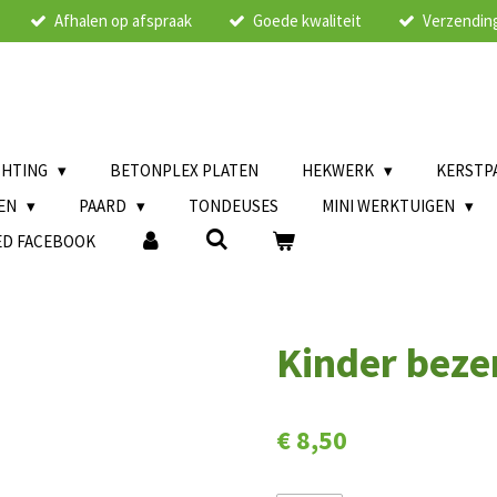
Afhalen op afspraak
Goede kwaliteit
Verzending
CHTING
BETONPLEX PLATEN
HEKWERK
KERSTP
LEN
PAARD
TONDEUSES
MINI WERKTUIGEN
ED FACEBOOK
Kinder bez
€ 8,50