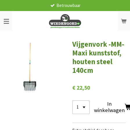
Betrouwbaar
Ga
direct
naar
de
hoofdinhoud
Vijgenvork -MM-
Maxi kunststof,
houten steel
140cm
€ 22,50
In
winkelwagen