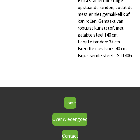
Extra stabiel door hoge
opstaande randen, zodat de
mest er niet gemakkelijk af
kan rollen. Gemaakt van
robuust kunststof, met
gelakte steel 140 cm.
Lengte tanden: 35 cm.
Breedte mestvork: 40 cm
Bijpassende steel = ST140G.
Home
Over Wiedengoed
Contact