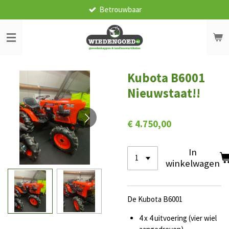
Betrouwbaar
Ga
direct
naar
de
hoofdinhoud
Kubota B6001
Nieuwstaat!!
€ 4.750,00
In
winkelwagen
De Kubota B6001
4 x 4 uitvoering (vier wiel