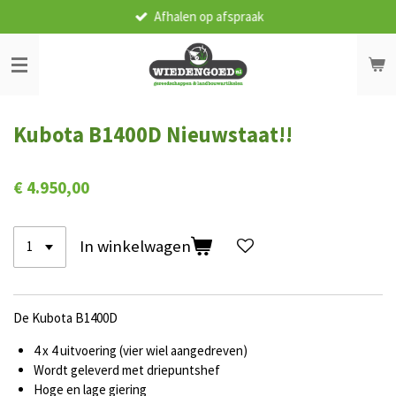
Afhalen op afspraak
Ga
direct
naar
de
hoofdinhoud
Kubota B1400D Nieuwstaat!!
€ 4.950,00
In winkelwagen
De Kubota B1400D
4 x 4 uitvoering (vier wiel aangedreven)
Wordt geleverd met driepuntshef
Hoge en lage giering