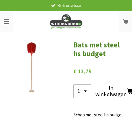
Betrouwbaar
Ga
direct
naar
de
hoofdinhoud
Bats met steel
hs budget
€ 13,75
In
winkelwagen
Schop met steel hs budget