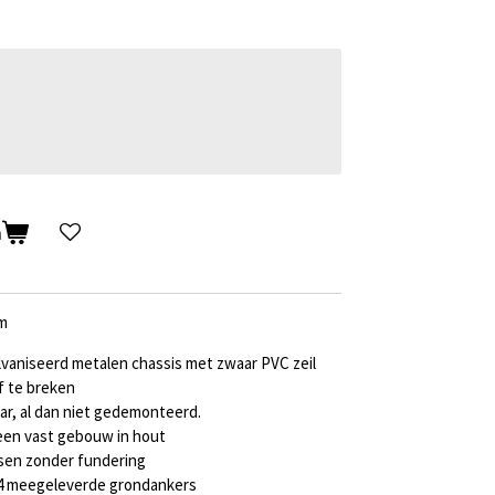
n
0m
vaniseerd metalen chassis met zwaar PVC zeil
f te breken
ar, al dan niet gedemonteerd.
een vast gebouw in hout
tsen zonder fundering
 4 meegeleverde grondankers