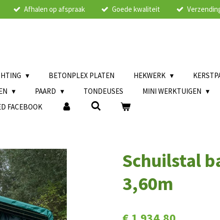
Afhalen op afspraak
Goede kwaliteit
Verzending
CHTING
BETONPLEX PLATEN
HEKWERK
KERSTP
LEN
PAARD
TONDEUSES
MINI WERKTUIGEN
ED FACEBOOK
Schuilstal 
3,60m
€ 1.934,80