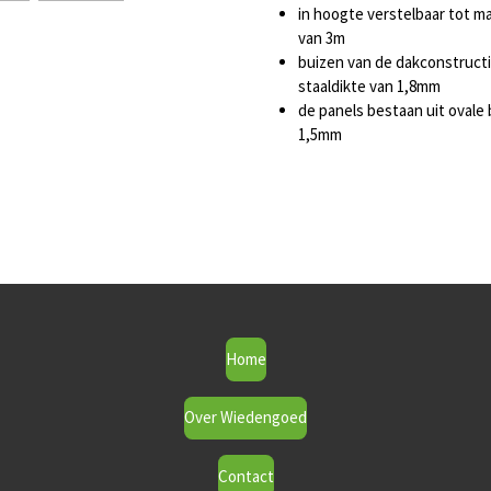
in hoogte verstelbaar tot m
van 3m
buizen van de dakconstruct
staaldikte van 1,8mm
de panels bestaan uit oval
1,5mm
Home
Over Wiedengoed
Contact