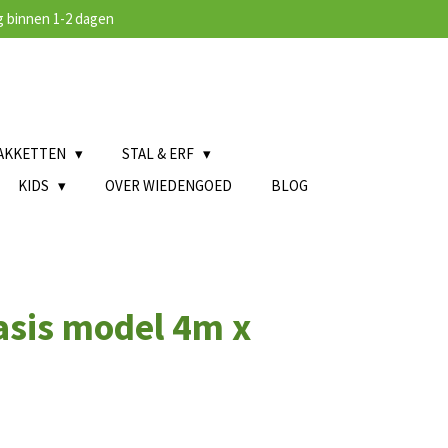
 binnen 1-2 dagen
AKKETTEN
STAL & ERF
KIDS
OVER WIEDENGOED
BLOG
basis model 4m x