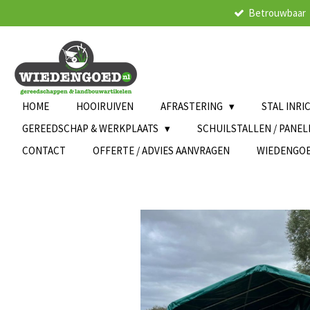
Betrouwbaar
Ga
direct
naar
de
hoofdinhoud
HOME
HOOIRUIVEN
AFRASTERING
STAL INRI
GEREEDSCHAP & WERKPLAATS
SCHUILSTALLEN / PANE
CONTACT
OFFERTE / ADVIES AANVRAGEN
WIEDENGO