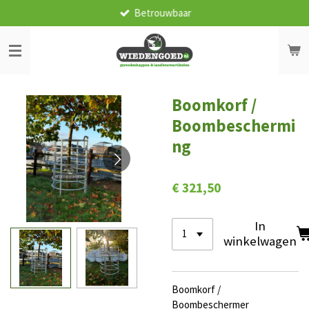
Betrouwbaar
Ga
direct
naar
de
hoofdinhoud
Boomkorf /
Boombeschermi
ng
€ 321,50
In
winkelwagen
Boomkorf /
Boombeschermer