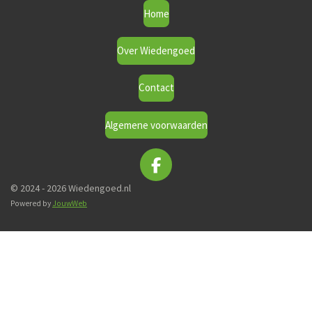
Home
Over Wiedengoed
Contact
Algemene voorwaarden
F
a
© 2024 - 2026 Wiedengoed.nl
c
Powered by
JouwWeb
e
b
o
o
k