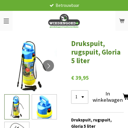
Betrouwbaar
Ga
direct
naar
de
hoofdinhoud
Drukspuit,
rugspuit, Gloria
5 liter
€ 39,95
In
winkelwagen
Drukspuit, rugspuit,
Gloria 5 liter