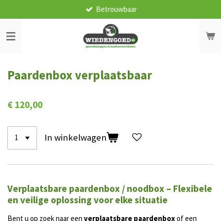
Betrouwbaar
Ga
direct
naar
de
hoofdinhoud
Paardenbox verplaatsbaar
€ 120,00
In winkelwagen
Verplaatsbare paardenbox / noodbox – Flexibele
en veilige oplossing voor elke situatie
Bent u op zoek naar een
verplaatsbare paardenbox
of een