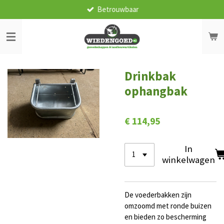
Betrouwbaar
Ga
direct
naar
de
hoofdinhoud
Drinkbak
ophangbak
€ 114,95
In
winkelwagen
De voederbakken zijn
omzoomd met ronde buizen
en bieden zo bescherming