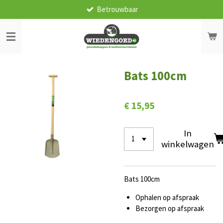
Betrouwbaar
Ga
direct
naar
de
hoofdinhoud
Bats 100cm
€ 15,95
In
winkelwagen
Bats 100cm
Ophalen op afspraak
Bezorgen op afspraak