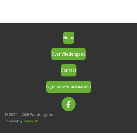
Home
Over Wiedengoed
Contact
Algemene voorwaarden
F
a
© 2024 - 2026 Wiedengoed.nl
c
Powered by
JouwWeb
e
b