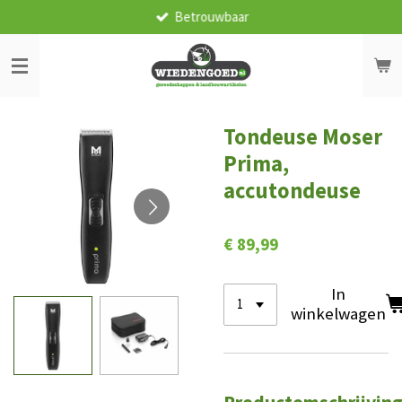
Betrouwbaar
Ga
direct
naar
de
hoofdinhoud
Tondeuse Moser
Prima,
accutondeuse
€ 89,99
In
winkelwagen