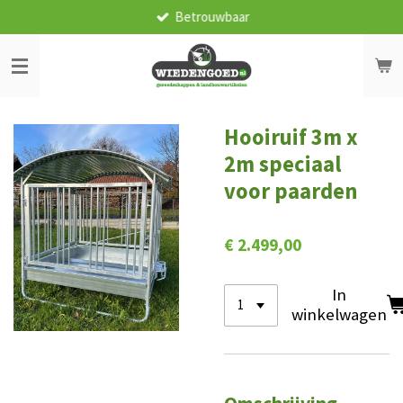
Betrouwbaar
Ga
direct
naar
de
hoofdinhoud
Hooiruif 3m x
2m speciaal
voor paarden
€ 2.499,00
In
winkelwagen