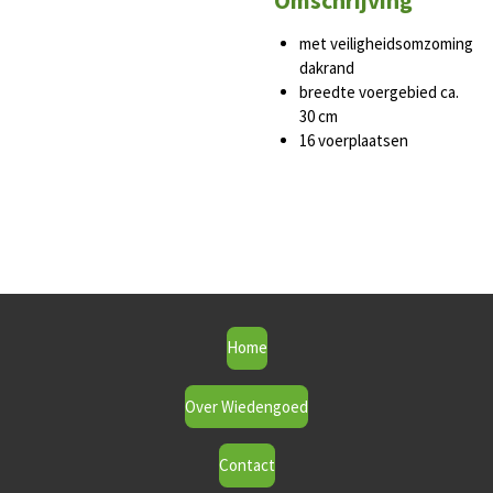
Omschrijving
met veiligheidsomzoming
dakrand
breedte voergebied ca.
30 cm
16 voerplaatsen
Home
Over Wiedengoed
Contact