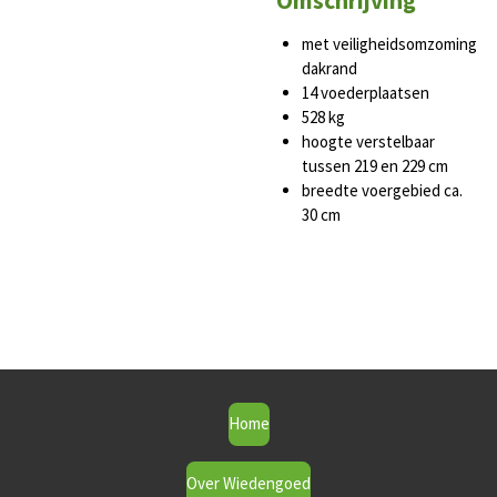
Omschrijving
met veiligheidsomzoming
dakrand
14 voederplaatsen
528 kg
hoogte verstelbaar
tussen 219 en 229 cm
breedte voergebied ca.
30 cm
Home
Over Wiedengoed