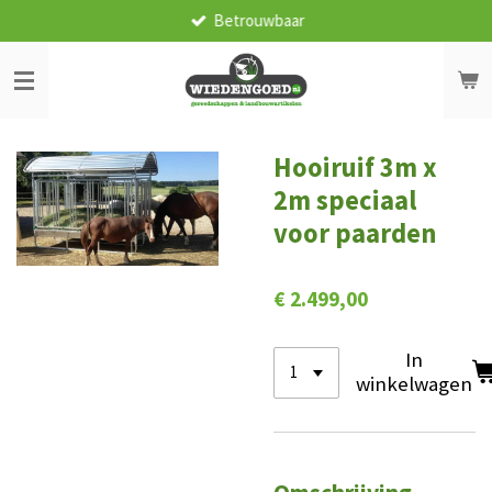
Betrouwbaar
Ga
direct
naar
de
hoofdinhoud
Hooiruif 3m x
2m speciaal
voor paarden
€ 2.499,00
In
winkelwagen